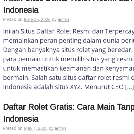
Indonesia
Posted on
June 25, 2026
by
admin
Inilah Situs Daftar Rolet Resmi dan Terperca
memainkan peran penting dalam dunia perju
Dengan banyaknya situs rolet yang beredar,
para pemain untuk memilih situs yang resmi
untuk memastikan keamanan dan kenyama
bermain. Salah satu situs daftar rolet resmi 
Indonesia adalah situs XYZ. Menurut CEO […]
Daftar Rolet Gratis: Cara Main Tanp
Indonesia
Posted on
May 1, 2025
by
admin