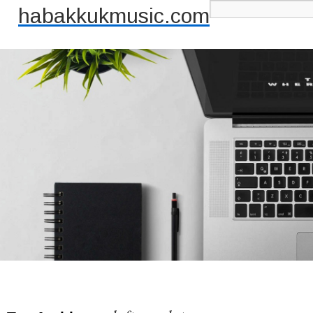
habakkukmusic.com