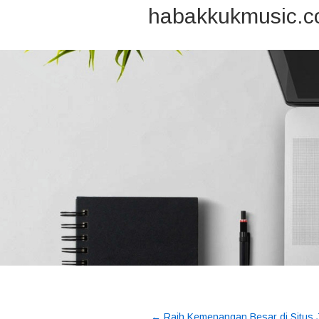
habakkukmusic.
←
Raih Kemenangan Besar di Situs J