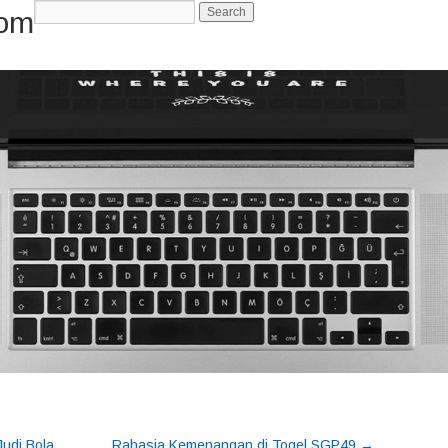
com
-->
→
udi Bola
Rahasia Kemenangan di Togel SGP49