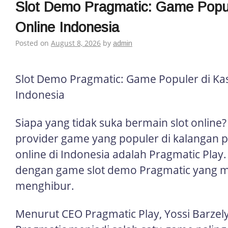
Slot Demo Pragmatic: Game Popul
Online Indonesia
Posted on
August 8, 2026
by
admin
Slot Demo Pragmatic: Game Populer di Ka
Indonesia
Siapa yang tidak suka bermain slot online?
provider game yang populer di kalangan 
online di Indonesia adalah Pragmatic Play
dengan game slot demo Pragmatic yang m
menghibur.
Menurut CEO Pragmatic Play, Yossi Barzely