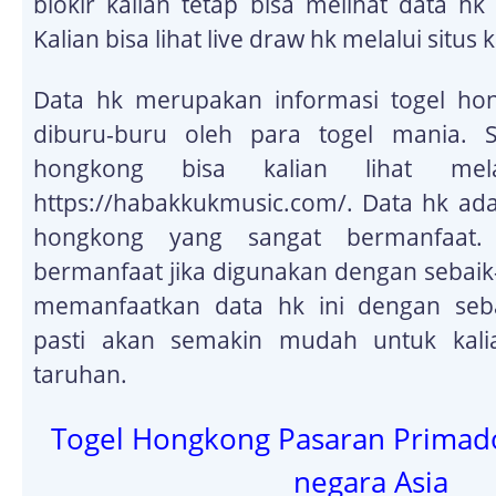
blokir kalian tetap bisa melihat data hk 
Kalian bisa lihat live draw hk melalui situs
Data hk merupakan informasi togel hon
diburu-buru oleh para togel mania. S
hongkong bisa kalian lihat mel
https://habakkukmusic.com/
. Data hk ada
hongkong yang sangat bermanfaat.
bermanfaat jika digunakan dengan sebaik-b
memanfaatkan data hk ini dengan seba
pasti akan semakin mudah untuk kal
taruhan.
Togel Hongkong Pasaran Primad
negara Asia