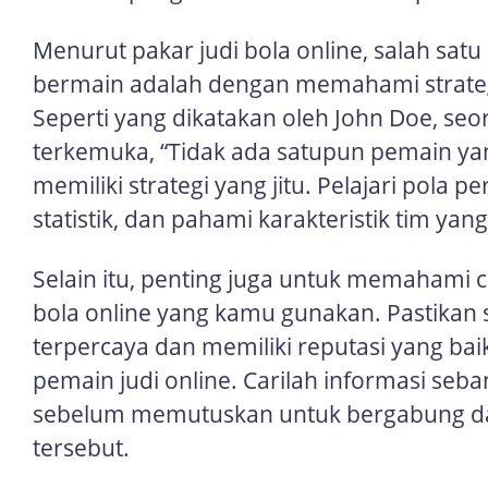
Menurut pakar judi bola online, salah satu
bermain adalah dengan memahami strate
Seperti yang dikatakan oleh John Doe, seor
terkemuka, “Tidak ada satupun pemain yan
memiliki strategi yang jitu. Pelajari pola p
statistik, dan pahami karakteristik tim yan
Selain itu, penting juga untuk memahami ca
bola online yang kamu gunakan. Pastikan s
terpercaya dan memiliki reputasi yang bai
pemain judi online. Carilah informasi se
sebelum memutuskan untuk bergabung dan
tersebut.