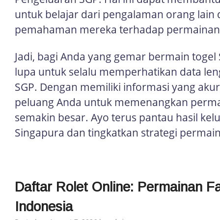
untuk belajar dari pengalaman orang lai
pemahaman mereka terhadap permainan 
Jadi, bagi Anda yang gemar bermain togel
lupa untuk selalu memperhatikan data le
SGP. Dengan memiliki informasi yang akur
peluang Anda untuk memenangkan permai
semakin besar. Ayo terus pantau hasil kel
Singapura dan tingkatkan strategi permai
Daftar Rolet Online: Permainan Fa
Indonesia