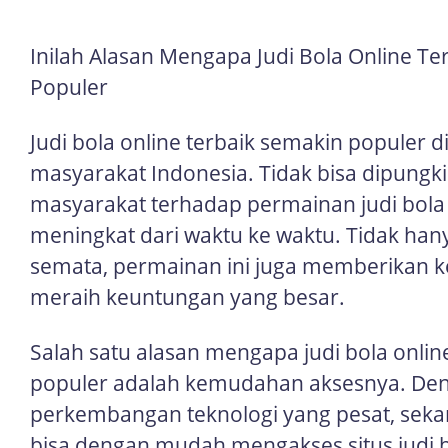
Inilah Alasan Mengapa Judi Bola Online T
Populer
Judi bola online terbaik semakin populer d
masyarakat Indonesia. Tidak bisa dipungk
masyarakat terhadap permainan judi bola 
meningkat dari waktu ke waktu. Tidak han
semata, permainan ini juga memberikan 
meraih keuntungan yang besar.
Salah satu alasan mengapa judi bola onlin
populer adalah kemudahan aksesnya. De
perkembangan teknologi yang pesat, sekar
bisa dengan mudah mengakses situs judi b