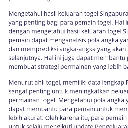
Mengetahui hasil keluaran togel Singapu
yang penting bagi para pemain togel. Hal 
dengan mengetahui hasil keluaran togel S
pemain dapat menganalisis pola angka yan
dan memprediksi angka-angka yang akan k
selanjutnya. Hal ini juga dapat membantu
membuat strategi permainan yang lebih ba
Menurut ahli togel, memiliki data lengkap
sangat penting untuk meningkatkan pelu
permainan togel. Mengetahui pola angka y
dapat membantu para pemain untuk memb
lebih akurat. Oleh karena itu, para pemain
untuk selalu mengikuti update Pengeluara