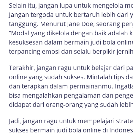
Selain itu, jangan lupa untuk mengelola m
Jangan tergoda untuk bertaruh lebih dari
tanggung. Menurut Jane Doe, seorang penj
“Modal yang dikelola dengan baik adalah 
kesuksesan dalam bermain judi bola onlin
terpancing emosi dan selalu berpikir jernih
Terakhir, jangan ragu untuk belajar dari p
online yang sudah sukses. Mintalah tips da
dan terapkan dalam permainanmu. Ingatla
bisa mengalahkan pengalaman dan penge
didapat dari orang-orang yang sudah lebih
Jadi, jangan ragu untuk mempelajari strate
sukses bermain judi bola online di Indone