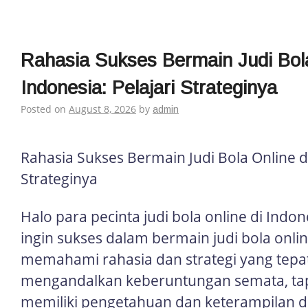
Rahasia Sukses Bermain Judi Bola
Indonesia: Pelajari Strateginya
Posted on
August 8, 2026
by
admin
Rahasia Sukses Bermain Judi Bola Online di
Strateginya
Halo para pecinta judi bola online di Indon
ingin sukses dalam bermain judi bola onli
memahami rahasia dan strategi yang tepat
mengandalkan keberuntungan semata, tapi
memiliki pengetahuan dan keterampilan 