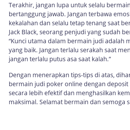
Terakhir, jangan lupa untuk selalu bermai
bertanggung jawab. Jangan terbawa emos
kekalahan dan selalu tetap tenang saat b
Jack Black, seorang penjudi yang sudah b
“Kunci utama dalam bermain judi adalah me
yang baik. Jangan terlalu serakah saat m
jangan terlalu putus asa saat kalah.”
Dengan menerapkan tips-tips di atas, diha
bermain judi poker online dengan deposit
secara lebih efektif dan menghasilkan k
maksimal. Selamat bermain dan semoga s