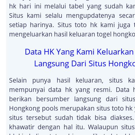
hk hari ini melalui tabel yang sudah ka
Situs kami selalu mengupdatenya secar
setiap harinya. Situs toto hk kami juga
mengeluarkan hasil keluaran togel hongk
Data HK Yang Kami Keluarka
Langsung Dari Situs Hongk
Selain punya hasil keluaran, situs k
mempunyai data hk yang resmi. Data h
berikan bersumber langsung dari situ
Hongkong pools merupakan situs toto hk y
situs tersebut sudah tidak bisa diakses.
khawatir dengan hal itu. Walaupun situs