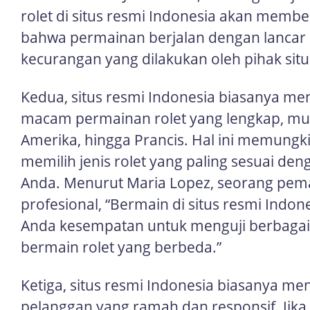
rolet di situs resmi Indonesia akan memb
bahwa permainan berjalan dengan lancar 
kecurangan yang dilakukan oleh pihak situ
Kedua, situs resmi Indonesia biasanya me
macam permainan rolet yang lengkap, mula
Amerika, hingga Prancis. Hal ini memung
memilih jenis rolet yang paling sesuai den
Anda. Menurut Maria Lopez, seorang pema
profesional, “Bermain di situs resmi Ind
Anda kesempatan untuk menguji berbagai s
bermain rolet yang berbeda.”
Ketiga, situs resmi Indonesia biasanya m
pelanggan yang ramah dan responsif. Jik