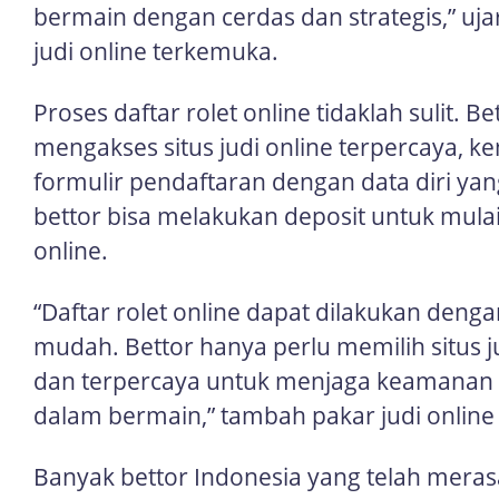
bermain dengan cerdas dan strategis,” uj
judi online terkemuka.
Proses daftar rolet online tidaklah sulit. B
mengakses situs judi online terpercaya, 
formulir pendaftaran dengan data diri yang 
bettor bisa melakukan deposit untuk mulai
online.
“Daftar rolet online dapat dilakukan deng
mudah. Bettor hanya perlu memilih situs ju
dan terpercaya untuk menjaga keamana
dalam bermain,” tambah pakar judi online 
Banyak bettor Indonesia yang telah mera