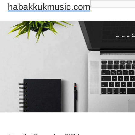
habakkukmusic.com