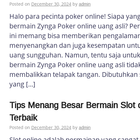
Posted on
December 30, 2024
by
admin
Halo para pecinta poker online! Siapa yang
bermain Zynga Poker online uang asli? Pe
ini memang bisa memberikan pengalama
menyenangkan dan juga kesempatan un
uang sungguhan. Namun, tentu saja untu
bermain Zynga Poker online uang asli tid
membalikkan telapak tangan. Dibutuhkan s
yang […]
Tips Menang Besar Bermain Slot d
Terbaik
Posted on
December 30, 2024
by
admin
Slot online adalah permainan yang sangat 