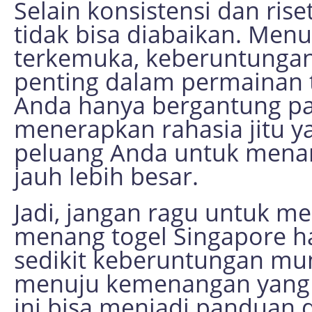
Selain konsistensi dan ris
tidak bisa diabaikan. Menur
terkemuka, keberuntung
penting dalam permainan 
Anda hanya bergantung p
menerapkan rahasia jitu y
peluang Anda untuk menan
jauh lebih besar.
Jadi, jangan ragu untuk m
menang togel Singapore hari
sedikit keberuntungan m
menuju kemenangan yang 
ini bisa menjadi panduan 