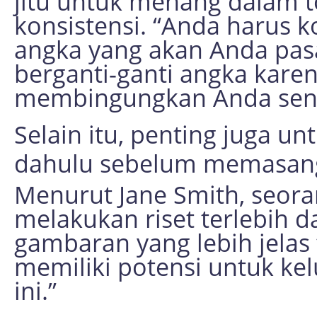
jitu untuk menang dalam t
konsistensi. “Anda harus 
angka yang akan Anda pasa
berganti-ganti angka kare
membingungkan Anda sendi
Selain itu, penting juga un
dahulu sebelum memasang
Menurut Jane Smith, seora
melakukan riset terlebih 
gambaran yang lebih jelas
memiliki potensi untuk kel
ini.”