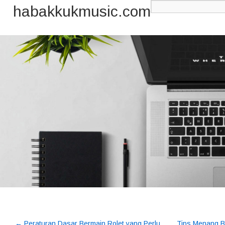
habakkukmusic.com
←
Peraturan Dasar Bermain Rolet yang Perlu
Tips Menang Be