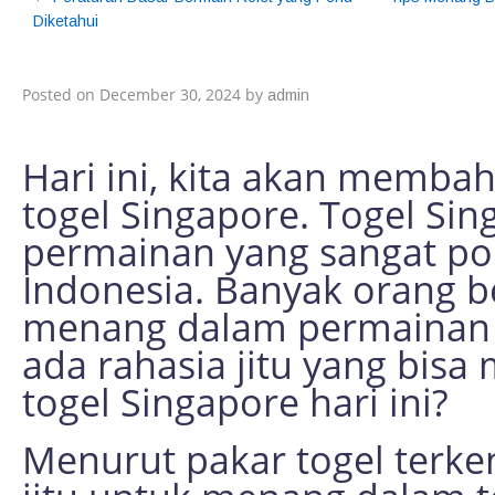
Diketahui
Rahasia Jitu Menang 
Posted on
December 30, 2024
by
admin
Hari ini, kita akan memba
togel Singapore. Togel S
permainan yang sangat po
Indonesia. Banyak orang b
menang dalam permainan i
ada rahasia jitu yang bi
togel Singapore hari ini?
Menurut pakar togel terken