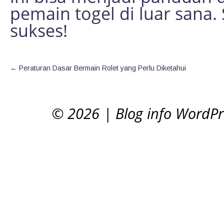
pemain togel di luar san
sukses!
←
Peraturan Dasar Bermain Rolet yang Perlu Diketahui
© 2026
|
Blog info WordP