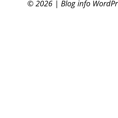
© 2026
|
Blog info WordP