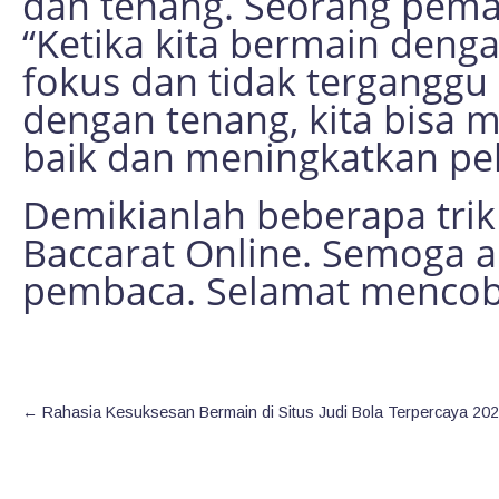
dan tenang. Seorang pema
“Ketika kita bermain dengan
fokus dan tidak terganggu
dengan tenang, kita bisa 
baik dan meningkatkan p
Demikianlah beberapa tri
Baccarat Online. Semoga ar
pembaca. Selamat mencob
←
Rahasia Kesuksesan Bermain di Situs Judi Bola Terpercaya 20