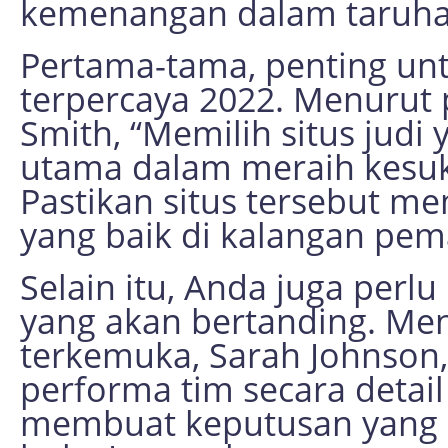
kemenangan dalam taruhan
Pertama-tama, penting unt
terpercaya 2022. Menurut p
Smith, “Memilih situs judi
utama dalam meraih kesuk
Pastikan situs tersebut mem
yang baik di kalangan pem
Selain itu, Anda juga pe
yang akan bertanding. Men
terkemuka, Sarah Johnson,
performa tim secara deta
membuat keputusan yang l