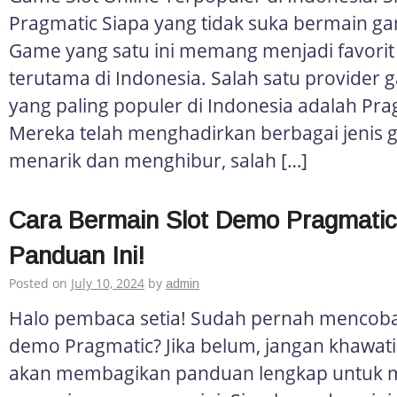
Pragmatic Siapa yang tidak suka bermain ga
Game yang satu ini memang menjadi favorit
terutama di Indonesia. Salah satu provider g
yang paling populer di Indonesia adalah Pra
Mereka telah menghadirkan berbagai jenis 
menarik dan menghibur, salah […]
Cara Bermain Slot Demo Pragmatic
Panduan Ini!
Posted on
July 10, 2024
by
admin
Halo pembaca setia! Sudah pernah mencoba
demo Pragmatic? Jika belum, jangan khawati
akan membagikan panduan lengkap untuk 