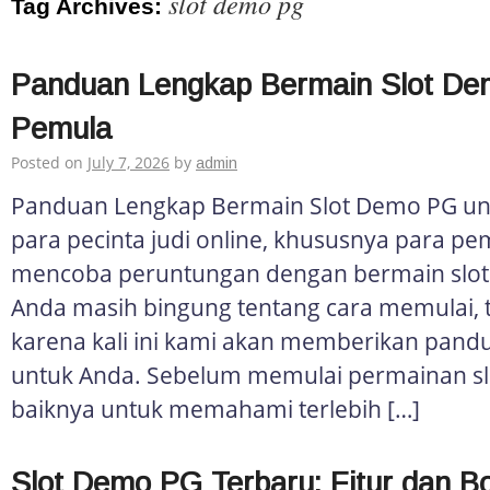
slot demo pg
Tag Archives:
Panduan Lengkap Bermain Slot De
Pemula
Posted on
July 7, 2026
by
admin
Panduan Lengkap Bermain Slot Demo PG un
para pecinta judi online, khususnya para pe
mencoba peruntungan dengan bermain slot 
Anda masih bingung tentang cara memulai, t
karena kali ini kami akan memberikan pand
untuk Anda. Sebelum memulai permainan sl
baiknya untuk memahami terlebih […]
Slot Demo PG Terbaru: Fitur dan B