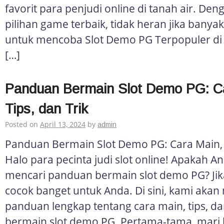
favorit para penjudi online di tanah air. D
pilihan game terbaik, tidak heran jika banya
untuk mencoba Slot Demo PG Terpopuler di 
[…]
Panduan Bermain Slot Demo PG: C
Tips, dan Trik
Posted on
April 13, 2024
by
admin
Panduan Bermain Slot Demo PG: Cara Main, T
Halo para pecinta judi slot online! Apakah 
mencari panduan bermain slot demo PG? Jika y
cocok banget untuk Anda. Di sini, kami aka
panduan lengkap tentang cara main, tips, da
bermain slot demo PG. Pertama-tama, mari k