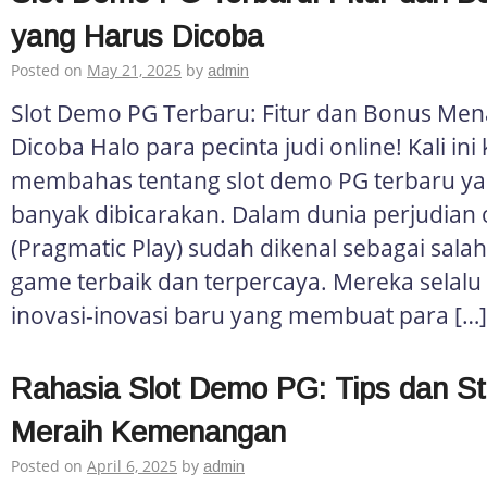
yang Harus Dicoba
Posted on
May 21, 2025
by
admin
Slot Demo PG Terbaru: Fitur dan Bonus Men
Dicoba Halo para pecinta judi online! Kali ini 
membahas tentang slot demo PG terbaru y
banyak dibicarakan. Dalam dunia perjudian 
(Pragmatic Play) sudah dikenal sebagai salah
game terbaik dan terpercaya. Mereka selal
inovasi-inovasi baru yang membuat para […]
Rahasia Slot Demo PG: Tips dan St
Meraih Kemenangan
Posted on
April 6, 2025
by
admin