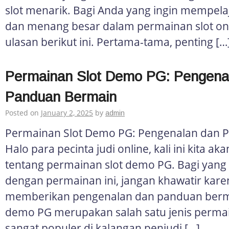
slot menarik. Bagi Anda yang ingin mempela
dan menang besar dalam permainan slot onl
ulasan berikut ini. Pertama-tama, penting […
Permainan Slot Demo PG: Pengena
Panduan Bermain
Posted on
January 2, 2025
by
admin
Permainan Slot Demo PG: Pengenalan dan 
Halo para pecinta judi online, kali ini kita 
tentang permainan slot demo PG. Bagi yang 
dengan permainan ini, jangan khawatir kare
memberikan pengenalan dan panduan berma
demo PG merupakan salah satu jenis permai
sangat populer di kalangan penjudi […]