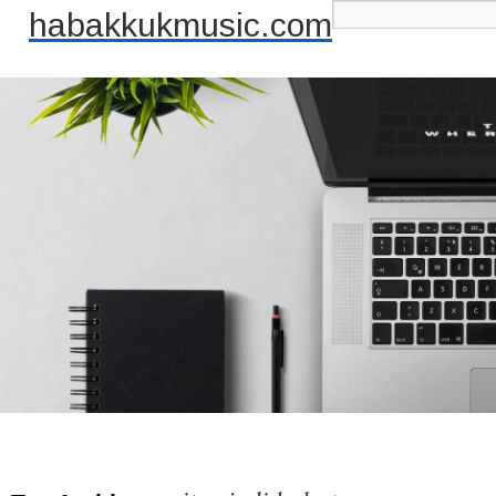
habakkukmusic.com