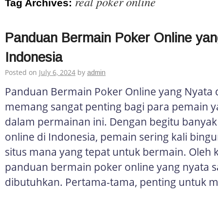
real poker online
Tag Archives:
Panduan Bermain Poker Online yan
Indonesia
Posted on
July 6, 2024
by
admin
Panduan Bermain Poker Online yang Nyata d
memang sangat penting bagi para pemain ya
dalam permainan ini. Dengan begitu banyak 
online di Indonesia, pemain sering kali bin
situs mana yang tepat untuk bermain. Oleh k
panduan bermain poker online yang nyata s
dibutuhkan. Pertama-tama, penting untuk m