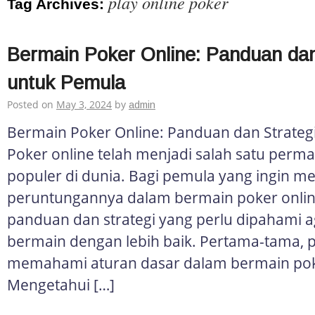
play online poker
Tag Archives:
Bermain Poker Online: Panduan dan
untuk Pemula
Posted on
May 3, 2024
by
admin
Bermain Poker Online: Panduan dan Strateg
Poker online telah menjadi salah satu perma
populer di dunia. Bagi pemula yang ingin m
peruntungannya dalam bermain poker onlin
panduan dan strategi yang perlu dipahami a
bermain dengan lebih baik. Pertama-tama, 
memahami aturan dasar dalam bermain pok
Mengetahui […]