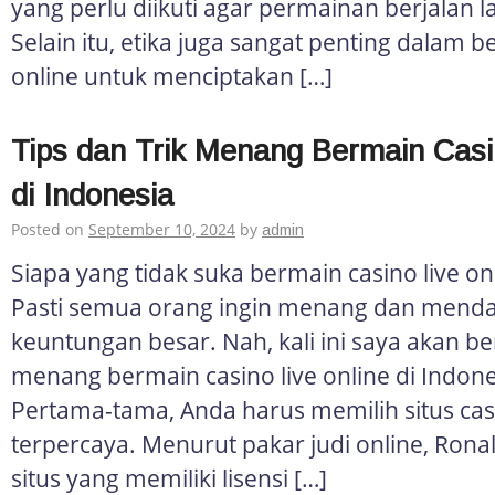
yang perlu diikuti agar permainan berjalan la
Selain itu, etika juga sangat penting dalam b
online untuk menciptakan […]
Tips dan Trik Menang Bermain Casi
di Indonesia
Posted on
September 10, 2024
by
admin
Siapa yang tidak suka bermain casino live on
Pasti semua orang ingin menang dan mend
keuntungan besar. Nah, kali ini saya akan ber
menang bermain casino live online di Indone
Pertama-tama, Anda harus memilih situs cas
terpercaya. Menurut pakar judi online, Ronald
situs yang memiliki lisensi […]