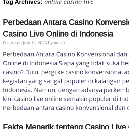
online casino live
Tag Archives:
Perbedaan Antara Casino Konvensi
Casino Live Online di Indonesia
Posted on
July 16, 2026
by
admin
Perbedaan Antara Casino Konvensional dan 
Online di Indonesia Siapa yang tidak suka be
casino? Dulu, pergi ke casino konvensional a
kegiatan yang sangat populer di kalangan pec
Indonesia. Namun, dengan adanya perkemb
kini casino live online semakin populer di In
Perbedaan antara casino konvensional dan c
Fakta Menarik tentang Casino Live 