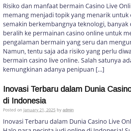
Risiko dan manfaat bermain Casino Live Onli
memang menjadi topik yang menarik untuk 
semakin berkembangnya teknologi, banyak 
beralih ke permainan casino online untuk 
pengalaman bermain yang seru dan mengu
Namun, tentu saja ada risiko yang perlu diw
bermain casino live online. Salah satunya ad
kemungkinan adanya penipuan […]
Inovasi Terbaru dalam Dunia Casino
di Indonesia
Posted on
January 21, 2025
by
admin
Inovasi Terbaru dalam Dunia Casino Live Onl
Halo para pecinta judi online di Indonesia! 