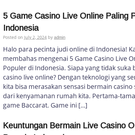
5 Game Casino Live Online Paling P
Indonesia
Posted on
July 2, 2024
by
admin
Halo para pecinta judi online di Indonesia! Kal
membahas mengenai 5 Game Casino Live Onl
Populer di Indonesia. Siapa yang tidak suk
casino live online? Dengan teknologi yang s
kita bisa merasakan sensasi bermain casino
dari kenyamanan rumah kita. Pertama-tama, 
game Baccarat. Game ini […]
Keuntungan Bermain Live Casino On