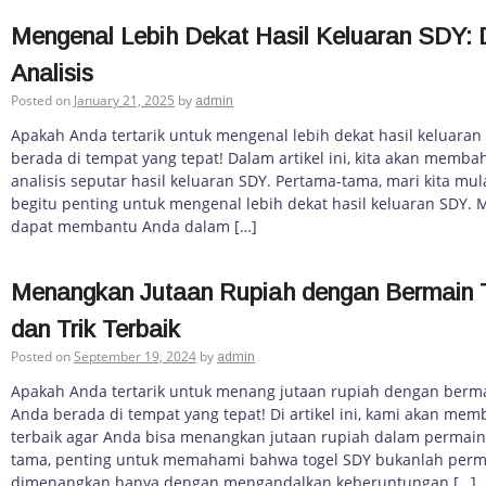
Mengenal Lebih Dekat Hasil Keluaran SDY: 
Analisis
Posted on
January 21, 2025
by
admin
Apakah Anda tertarik untuk mengenal lebih dekat hasil keluaran 
berada di tempat yang tepat! Dalam artikel ini, kita akan memba
analisis seputar hasil keluaran SDY. Pertama-tama, mari kita m
begitu penting untuk mengenal lebih dekat hasil keluaran SDY. 
dapat membantu Anda dalam […]
Menangkan Jutaan Rupiah dengan Bermain T
dan Trik Terbaik
Posted on
September 19, 2024
by
admin
Apakah Anda tertarik untuk menang jutaan rupiah dengan bermain
Anda berada di tempat yang tepat! Di artikel ini, kami akan memb
terbaik agar Anda bisa menangkan jutaan rupiah dalam permain
tama, penting untuk memahami bahwa togel SDY bukanlah perm
dimenangkan hanya dengan mengandalkan keberuntungan […]