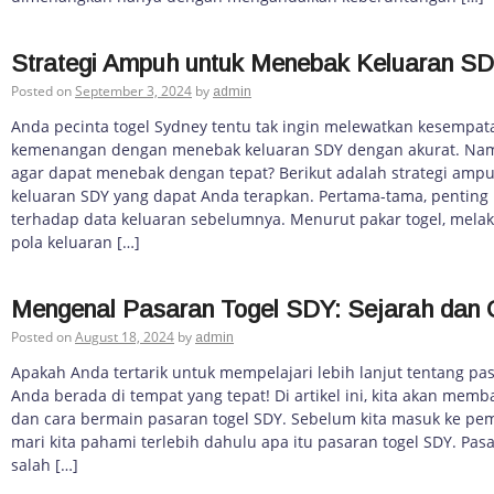
Strategi Ampuh untuk Menebak Keluaran SD
Posted on
September 3, 2024
by
admin
Anda pecinta togel Sydney tentu tak ingin melewatkan kesempa
kemenangan dengan menebak keluaran SDY dengan akurat. Na
agar dapat menebak dengan tepat? Berikut adalah strategi am
keluaran SDY yang dapat Anda terapkan. Pertama-tama, penting 
terhadap data keluaran sebelumnya. Menurut pakar togel, melak
pola keluaran […]
Mengenal Pasaran Togel SDY: Sejarah dan 
Posted on
August 18, 2024
by
admin
Apakah Anda tertarik untuk mempelajari lebih lanjut tentang pasa
Anda berada di tempat yang tepat! Di artikel ini, kita akan me
dan cara bermain pasaran togel SDY. Sebelum kita masuk ke pem
mari kita pahami terlebih dahulu apa itu pasaran togel SDY. Pa
salah […]