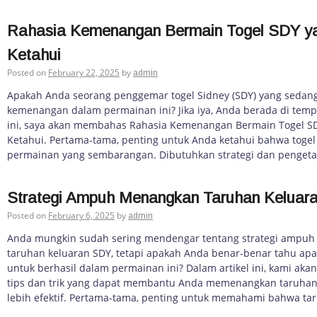
Rahasia Kemenangan Bermain Togel SDY y
Ketahui
Posted on
February 22, 2025
by
admin
Apakah Anda seorang penggemar togel Sidney (SDY) yang sedang
kemenangan dalam permainan ini? Jika iya, Anda berada di tempat
ini, saya akan membahas Rahasia Kemenangan Bermain Togel S
Ketahui. Pertama-tama, penting untuk Anda ketahui bahwa toge
permainan yang sembarangan. Dibutuhkan strategi dan pengeta
Strategi Ampuh Menangkan Taruhan Keluar
Posted on
February 6, 2025
by
admin
Anda mungkin sudah sering mendengar tentang strategi ampu
taruhan keluaran SDY, tetapi apakah Anda benar-benar tahu apa
untuk berhasil dalam permainan ini? Dalam artikel ini, kami a
tips dan trik yang dapat membantu Anda memenangkan taruhan
lebih efektif. Pertama-tama, penting untuk memahami bahwa tar