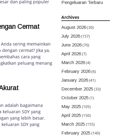
esar dan paling populer
Pengeluaran Terbaru
Archives
engan Cermat
August 2026
(30)
July 2026
(157)
h Anda sering memainkan
June 2026
(70)
 dengan cermat? Jika ya,
April 2026
(7)
 membahas cara yang
March 2026
ingkatkan peluang menang
(4)
February 2026
(6)
January 2026
(41)
Akurat
December 2025
(33)
October 2025
(1)
ikan adalah bagaimana
May 2025
(105)
ka keluaran SDY yang
April 2025
(150)
an yang lebih besar.
 keluaran SDY yang
March 2025
(155)
February 2025
(140)