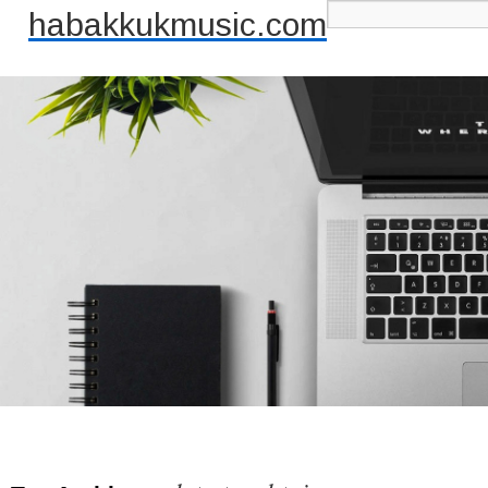
habakkukmusic.com