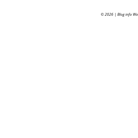
© 2026
|
Blog info W