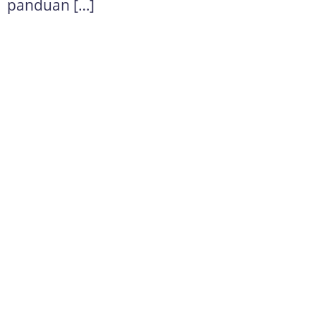
panduan […]