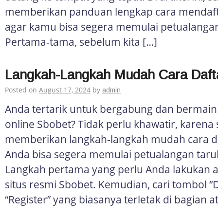
memberikan panduan lengkap cara mendaft
agar kamu bisa segera memulai petualangan
Pertama-tama, sebelum kita […]
Langkah-Langkah Mudah Cara Daft
Posted on
August 17, 2024
by
admin
Anda tertarik untuk bergabung dan bermain 
online Sbobet? Tidak perlu khawatir, karena
memberikan langkah-langkah mudah cara da
Anda bisa segera memulai petualangan taru
Langkah pertama yang perlu Anda lakukan
situs resmi Sbobet. Kemudian, cari tombol “D
“Register” yang biasanya terletak di bagian a