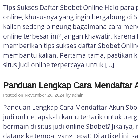
Tips Sukses Daftar Sbobet Online Halo para p
online, khususnya yang ingin bergabung di 
kalian sedang bingung bagaimana cara mendaf
online terbesar ini? Jangan khawatir, karena k
memberikan tips sukses daftar Sbobet Onlin
membantu kalian. Pertama-tama, pastikan k
situs judi online terpercaya untuk […]
Panduan Lengkap Cara Mendaftar 
Posted on
November 26, 2024
by
admin
Panduan Lengkap Cara Mendaftar Akun Sbo
judi online, apakah kamu tertarik untuk be
bermain di situs judi online Sbobet? Jika iya
datang ke tempat yang tepat! Di artikel ini, 