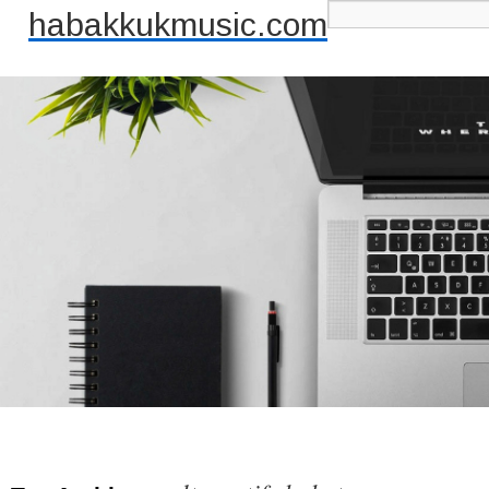
habakkukmusic.com