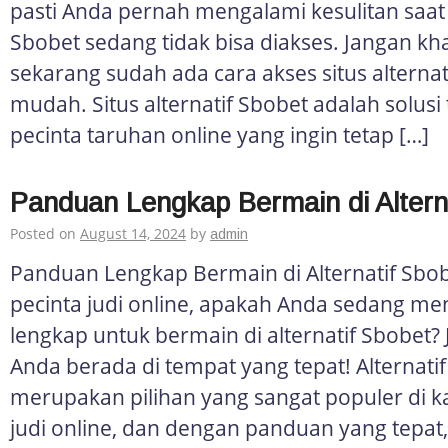
pasti Anda pernah mengalami kesulitan saat
Sbobet sedang tidak bisa diakses. Jangan kh
sekarang sudah ada cara akses situs alterna
mudah. Situs alternatif Sbobet adalah solusi 
pecinta taruhan online yang ingin tetap […]
Panduan Lengkap Bermain di Altern
Posted on
August 14, 2024
by
admin
Panduan Lengkap Bermain di Alternatif Sbob
pecinta judi online, apakah Anda sedang m
lengkap untuk bermain di alternatif Sbobet? 
Anda berada di tempat yang tepat! Alternati
merupakan pilihan yang sangat populer di 
judi online, dan dengan panduan yang tepat,