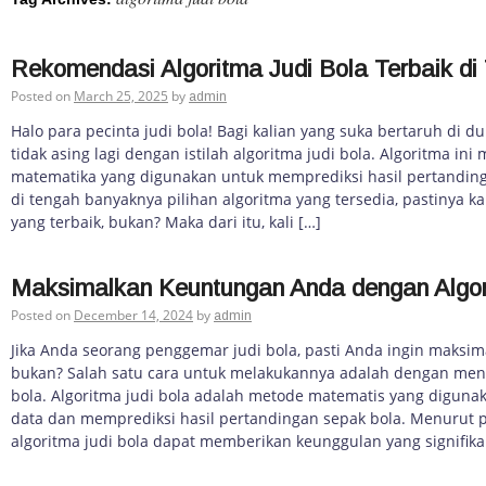
Rekomendasi Algoritma Judi Bola Terbaik di 
Posted on
March 25, 2025
by
admin
Halo para pecinta judi bola! Bagi kalian yang suka bertaruh di d
tidak asing lagi dengan istilah algoritma judi bola. Algoritma i
matematika yang digunakan untuk memprediksi hasil pertandin
di tengah banyaknya pilihan algoritma yang tersedia, pastinya k
yang terbaik, bukan? Maka dari itu, kali […]
Maksimalkan Keuntungan Anda dengan Algor
Posted on
December 14, 2024
by
admin
Jika Anda seorang penggemar judi bola, pasti Anda ingin maksi
bukan? Salah satu cara untuk melakukannya adalah dengan men
bola. Algoritma judi bola adalah metode matematis yang diguna
data dan memprediksi hasil pertandingan sepak bola. Menurut pa
algoritma judi bola dapat memberikan keunggulan yang signifik