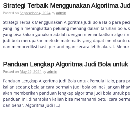
Strategi Terbaik Menggunakan Algoritma Jud
Posted on
September 4, 2024
by
admin
Strategi Terbaik Menggunakan Algoritma Judi Bola Halo para pecin
yang ingin meningkatkan peluang menang dalam taruhan bola, sal
yang bisa kalian gunakan adalah dengan memanfaatkan algoritma
judi bola merupakan metode matematis yang dapat membantu d
dan memprediksi hasil pertandingan secara lebih akurat. Menur
Panduan Lengkap Algoritma Judi Bola untuk
Posted on
May 26, 2024
by
admin
Panduan Lengkap Algoritma Judi Bola untuk Pemula Halo, para pe
kalian sedang belajar cara bermain judi bola online? Jangan khawa
akan memberikan panduan lengkap algoritma judi bola untuk p
panduan ini, diharapkan kalian bisa memahami betul cara berma
dan benar. Algoritma judi […]