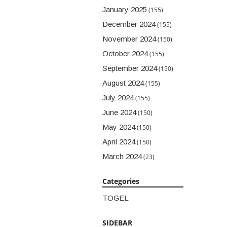
January 2025
(155)
December 2024
(155)
November 2024
(150)
October 2024
(155)
September 2024
(150)
August 2024
(155)
July 2024
(155)
June 2024
(150)
May 2024
(150)
April 2024
(150)
March 2024
(23)
Categories
TOGEL
SIDEBAR