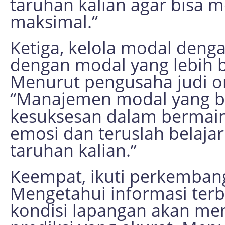
taruhan kalian agar bisa
maksimal.”
Ketiga, kelola modal deng
dengan modal yang lebih b
Menurut pengusaha judi on
“Manajemen modal yang b
kesuksesan dalam bermain 
emosi dan teruslah belaja
taruhan kalian.”
Keempat, ikuti perkemban
Mengetahui informasi terb
kondisi lapangan akan m