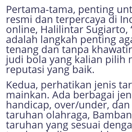
Pertama-tama, penting unt
resmi dan terpercaya di In
online, Halilintar Sugiarto,
adalah langkah penting ag
tenang dan tanpa khawatir
judi bola yang kalian pilih
reputasi yang baik.
Kedua, perhatikan jenis ta
mainkan. Ada berbagai jeni
handicap, over/under, dan 
taruhan olahraga, Bambang 
taruhan yang sesuai denga