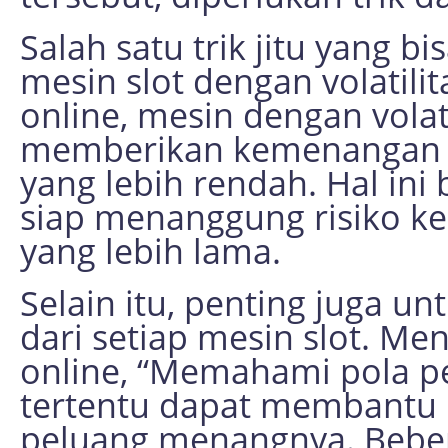
Salah satu trik jitu yang 
mesin slot dengan volatilit
online, mesin dengan volat
memberikan kemenangan b
yang lebih rendah. Hal ini
siap menanggung risiko k
yang lebih lama.
Selain itu, penting juga 
dari setiap mesin slot. Me
online, “Memahami pola pe
tertentu dapat membantu
peluang menangnya. Bebe