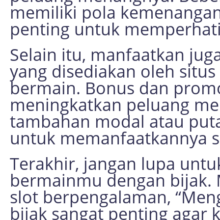
memiliki pola kemenangan
penting untuk memperhatik
Selain itu, manfaatkan jug
yang disediakan oleh situs
bermain. Bonus dan prom
meningkatkan peluang m
tambahan modal atau putara
untuk memanfaatkannya s
Terakhir, jangan lupa unt
bermainmu dengan bijak. 
slot berpengalaman, “Men
bijak sangat penting agar 