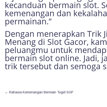
kecanduan bermain slot. S
kemenangan dan kekalah
permainan.”
Dengan menerapkan Trik J
Menang di Slot Gacor, ka
peluangmu untuk mendap
bermain slot online. Jadi,
trik tersebut dan semoga s
←
Rahasia Kemenangan Bermain Togel SGP