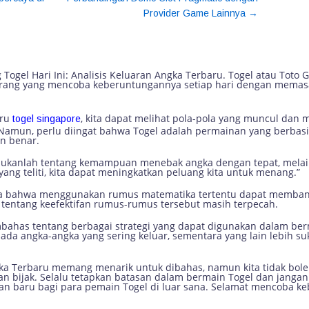
→
Provider Game Lainnya
lisis Keluaran Angka Terbaru
g Togel Hari Ini: Analisis Keluaran Angka Terbaru. Togel atau To
 orang yang mencoba keberuntungannya setiap hari dengan mema
aru
, kita dapat melihat pola-pola yang muncul dan
togel singapore
 Namun, perlu diingat bahwa Togel adalah permainan yang berbasi
an benar.
l bukanlah tentang kemampuan menebak angka dengan tepat, mela
ng teliti, kita dapat meningkatkan peluang kita untuk menang.”
ya bahwa menggunakan rumus matematika tertentu dapat memban
tentang keefektifan rumus-rumus tersebut masih terpecah.
membahas tentang berbagai strategi yang dapat digunakan dalam be
da angka-angka yang sering keluar, sementara yang lain lebih s
Angka Terbaru memang menarik untuk dibahas, namun kita tidak bol
an bijak. Selalu tetapkan batasan dalam bermain Togel dan jang
an baru bagi para pemain Togel di luar sana. Selamat mencoba k