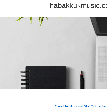
habakkukmusic.
←
Cara Memilih Situs Slot Online Ter