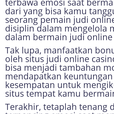
terbawa emosi saat bermai
dari yang bisa kamu tangg
seorang pemain judi onli
disiplin dalam mengelola 
dalam bermain judi online 
Tak lupa, manfaatkan bon
oleh situs judi online cas
bisa menjadi tambahan m
mendapatkan keuntungan le
kesempatan untuk mengik
situs tempat kamu bermai
Terakhir, tetaplah tenang 