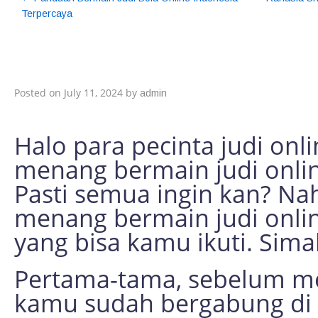
Terpercaya
Tips Menang Bermain
Situs Terpercaya
Posted on
July 11, 2024
by
admin
Halo para pecinta judi onli
menang bermain judi online
Pasti semua ingin kan? Nah,
menang bermain judi online
yang bisa kamu ikuti. Sima
Pertama-tama, sebelum me
kamu sudah bergabung di s