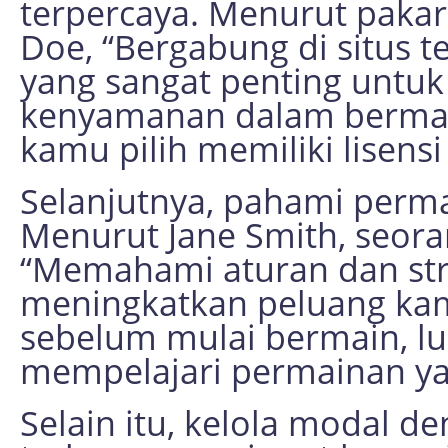
terpercaya. Menurut pakar
Doe, “Bergabung di situs t
yang sangat penting unt
kenyamanan dalam bermain.
kamu pilih memiliki lisensi
Selanjutnya, pahami perm
Menurut Jane Smith, seorang
“Memahami aturan dan str
meningkatkan peluang kam
sebelum mulai bermain, l
mempelajari permainan ya
Selain itu, kelola modal de