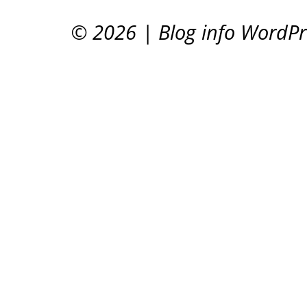
© 2026
|
Blog info WordP