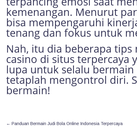
terpancing emosi saat me
kemenangan. Menurut para 
bisa mempengaruhi kinerja
tenang dan fokus untuk m
Nah, itu dia beberapa tip
casino di situs terpercaya 
lupa untuk selalu bermain
tetaplah mengontrol diri.
bermain!
←
Panduan Bermain Judi Bola Online Indonesia Terpercaya