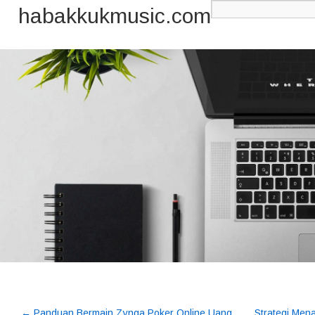
habakkukmusic.com
←
Panduan Bermain Zynga Poker Online Uang
Strategi Men