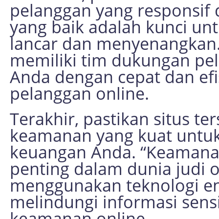
pelanggan yang responsif
yang baik adalah kunci u
lancar dan menyenangkan. 
memiliki tim dukungan pe
Anda dengan cepat dan efis
pelanggan online.
Terakhir, pastikan situs te
keamanan yang kuat untuk
keuangan Anda. “Keamanan
penting dalam dunia judi on
menggunakan teknologi en
melindungi informasi sensi
keamanan online.