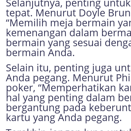
Selanjutnya, penting untu
tepat. Menurut Doyle Brun
“Memilih meja bermain yan
kemenangan dalam bermain 
bermain yang sesuai den
bermain Anda.
Selain itu, penting juga 
Anda pegang. Menurut Phil
poker, “Memperhatikan ka
hal yang penting dalam be
bergantung pada keberuntu
kartu yang Anda pegang.