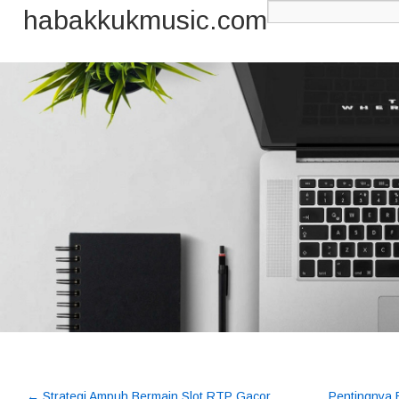
habakkukmusic.com
←
Strategi Ampuh Bermain Slot RTP Gacor
Pentingnya 