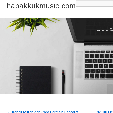
habakkukmusic.com
←
Kenali Aturan dan Cara Bermain Baccarat
Trik Jitu M