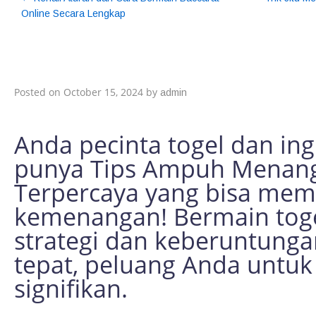
Online Secara Lengkap
Tips Ampuh Menang 
Terpercaya
Posted on
October 15, 2024
by
admin
Anda pecinta togel dan in
punya Tips Ampuh Menang 
Terpercaya yang bisa me
kemenangan! Bermain to
strategi dan keberuntung
tepat, peluang Anda untu
signifikan.