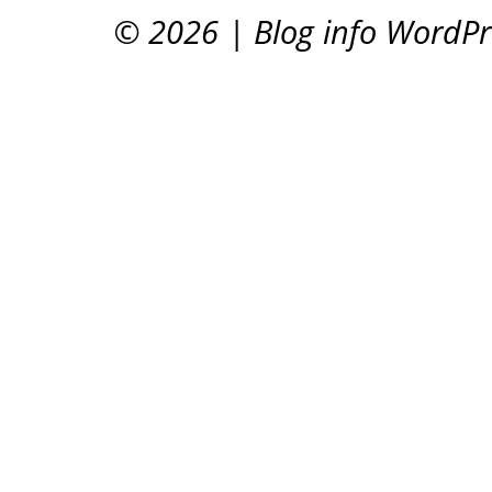
© 2026
|
Blog info WordP