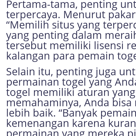
Pertama-tama, penting unt
terpercaya. Menurut pakar 
“Memilih situs yang terpe
yang penting dalam merai
tersebut memiliki lisensi r
kalangan para pemain toge
Selain itu, penting juga 
permainan togel yang Anda 
togel memiliki aturan yan
memahaminya, Anda bisa m
lebih baik. “Banyak pemain
kemenangan karena kuran
permainan yang mereka pili