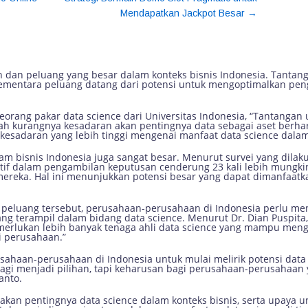
→
Mendapatkan Jackpot Besar
uang Data Science dalam Konteks B
dan peluang yang besar dalam konteks bisnis Indonesia. Tantang
ementara peluang datang dari potensi untuk mengoptimalkan pe
orang pakar data science dari Universitas Indonesia, “Tantanga
lah kurangnya kesadaran akan pentingnya data sebagai aset berhar
esadaran yang lebih tinggi mengenai manfaat data science dalam 
dalam bisnis Indonesia juga sangat besar. Menurut survei yang dil
tif dalam pengambilan keputusan cenderung 23 kali lebih mungk
 mereka. Hal ini menunjukkan potensi besar yang dapat dimanfaat
eluang tersebut, perusahaan-perusahaan di Indonesia perlu men
ng terampil dalam bidang data science. Menurut Dr. Dian Puspita, 
merlukan lebih banyak tenaga ahli data science yang mampu me
i perusahaan.”
sahaan-perusahaan di Indonesia untuk mulai melirik potensi data
lagi menjadi pilihan, tapi keharusan bagi perusahaan-perusahaan y
anto.
 akan pentingnya data science dalam konteks bisnis, serta upaya 