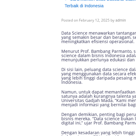
Terbaik di Indonesia
Tantangan dan Pel
Posted on
February 12, 2025
by
admin
Data Science menawarkan tantangan 
yang semakin besar dan beragam, s
meningkatkan efisiensi operasional.
Menurut Prof. Bambang Parmanto, se
science dalam bisnis Indonesia ada
menunjukkan perlunya edukasi dan k
Di sisi lain, peluang data science 
yang menggunakan data secara efek
yang lebih tinggi daripada pesaing
Indonesia.
Namun, untuk dapat memanfaatkan p
satunya adalah kurangnya talenta ya
Universitas Gadjah Mada, “Kami me
menjadi informasi yang bernilai bag
Dengan demikian, penting bagi peru
bisnis mereka. “Data science bukan 
digital ini,” ujar Prof. Bambang Parm
Dengan kesadaran yang lebih tinggi