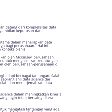
isnis Indonesia
an datang dari kompleksitas data
ngambilan keputusan dan
n utama dalam menerapkan data
ga bagi perusahaan.” Hal ini
konteks bisnis.
akukan oleh McKinsey, perusahaan
in untuk menghasilkan keuntungan
kan oleh perusahaan-perusahaan di
ghadapi berbagai tantangan. Salah
seorang ahli data science dari
ngolah dan menerjemahkan data
 science dalam meningkatkan kinerja
ang ingin tetap bersaing di era
untuk mengatasi tantangan yang ada,