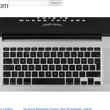
com
-->
no Online
Strategi Bermain Demo Slot Pragmatic untuk