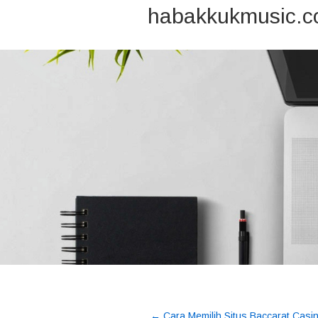
habakkukmusic.
←
Cara Memilih Situs Baccarat Casi