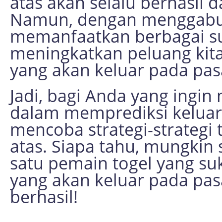
atas akan selalu berhasil
Namun, dengan menggabun
memanfaatkan berbagai su
meningkatkan peluang kit
yang akan keluar pada pas
Jadi, bagi Anda yang ing
dalam memprediksi keluar
mencoba strategi-strategi t
atas. Siapa tahu, mungkin
satu pemain togel yang s
yang akan keluar pada pa
berhasil!