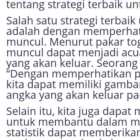
tentang strategi terbaik 
Salah satu strategi terba
adalah dengan memperhati
muncul. Menurut pakar tog
muncul dapat menjadi ac
yang akan keluar. Seorang
“Dengan memperhatikan po
kita dapat memiliki gambar
angka yang akan keluar pa
Selain itu, kita juga dapat
untuk membantu dalam me
statistik dapat memberika