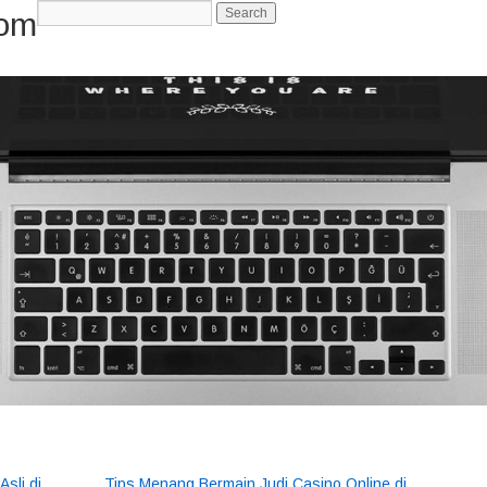
com
-->
sli di
Tips Menang Bermain Judi Casino Online di