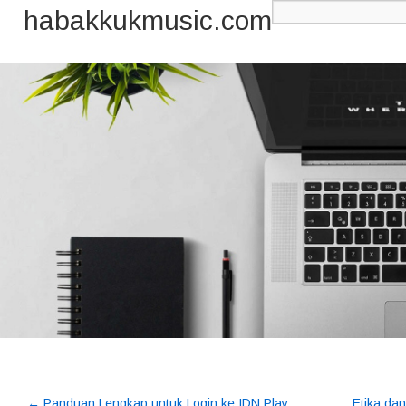
habakkukmusic.com
←
Panduan Lengkap untuk Login ke IDN Play
Etika da