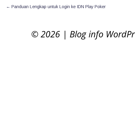
←
Panduan Lengkap untuk Login ke IDN Play Poker
© 2026
|
Blog info WordP