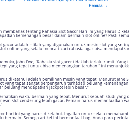
→
Pemula
 Hari Ini yang Harus Diketahui
an membahas tentang Rahasia Slot Gacor Hari Ini yang Harus Diketa
patkan kemenangan besar dalam bermain slot online? Pasti semua
lot gacor adalah istilah yang digunakan untuk mesin slot yang s
ot online yang selalu mencari-cari rahasia agar bisa mendapatk
kemuka, John Doe, “Rahasia slot gacor tidaklah terlalu rumit. Yan
tegi yang tepat untuk bisa memenangkan taruhan.” Ini menunju
harus diketahui adalah pemilihan mesin yang tepat. Menurut Jane 
lot yang tepat sangat berpengaruh terhadap peluang kemenangan
ar peluang mendapatkan jackpot lebih besar.”
erhatikan waktu bermain yang tepat. Menurut sebuah studi yang di
mesin slot cenderung lebih gacor. Pemain harus memanfaatkan wa
.”
gacor hari ini yang harus diketahui. Ingatlah untuk selalu memaha
u bermain. Semoga artikel ini bermanfaat bagi Anda para pecinta