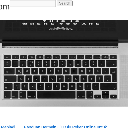
com
-->
 Menjadi
Panduan Bermain Qiu Qiu Poker Online untuk