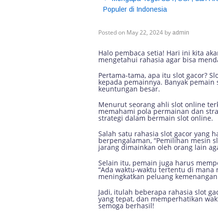
Populer di Indonesia
Rahasia Slot Gacor
Posted on
May 22, 2024
by
admin
Halo pembaca setia! Hari ini kita ak
mengetahui rahasia agar bisa menda
Pertama-tama, apa itu slot gacor? S
kepada pemainnya. Banyak pemain sl
keuntungan besar.
Menurut seorang ahli slot online ter
memahami pola permainan dan stra
strategi dalam bermain slot online.
Salah satu rahasia slot gacor yang 
berpengalaman, “Pemilihan mesin s
jarang dimainkan oleh orang lain ag
Selain itu, pemain juga harus memp
“Ada waktu-waktu tertentu di mana 
meningkatkan peluang kemenangan
Jadi, itulah beberapa rahasia slot 
yang tepat, dan memperhatikan wakt
semoga berhasil!