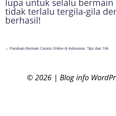
lupa untuk selalu bermai
tidak terlalu tergila-gila
berhasil!
←
Panduan Bermain Casino Online di Indonesia: Tips dan Trik
© 2026
|
Blog info WordP