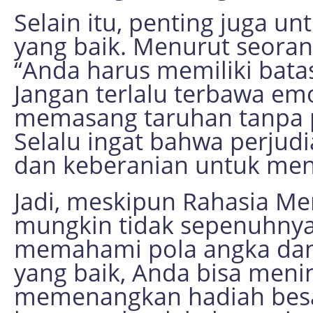
Selain itu, penting juga un
yang baik. Menurut seora
“Anda harus memiliki bata
Jangan terlalu terbawa em
memasang taruhan tanpa 
Selalu ingat bahwa perjud
dan keberanian untuk meng
Jadi, meskipun Rahasia M
mungkin tidak sepenuhny
memahami pola angka dan 
yang baik, Anda bisa men
memenangkan hadiah besar