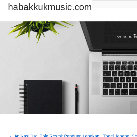
habakkukmusic.com
←
Aplikasi Judi Bola Resmi: Panduan Lengkap
Togel Jepang: S