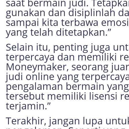
saat bermain judi. Tetapka
gunakan dan disiplinlah d
sampai kita terbawa emosi
yang telah ditetapkan.”
Selain itu, penting juga un
terpercaya dan memiliki re
Moneymaker, seorang juara
judi online yang terperca
pengalaman bermain yang a
tersebut memiliki lisensi
terjamin.”
Terakhir, jangan lupa untuk