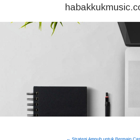
habakkukmusic.
←
Strategi Ampuh untuk Bermain Cas