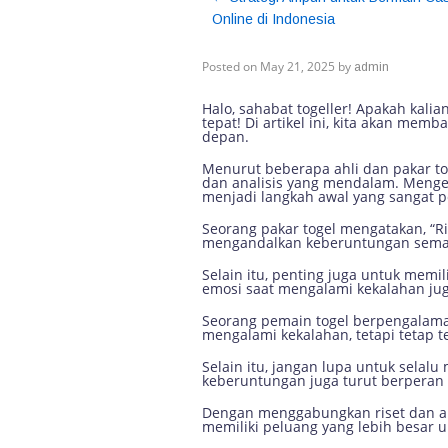
Online di Indonesia
Rahasia Kemenang
Posted on
May 21, 2025
by
admin
Halo, sahabat togeller! Apakah kali
tepat! Di artikel ini, kita akan m
depan.
Menurut beberapa ahli dan pakar to
dan analisis yang mendalam. Menge
menjadi langkah awal yang sangat p
Seorang pakar togel mengatakan, “R
mengandalkan keberuntungan semat
Selain itu, penting juga untuk memi
emosi saat mengalami kekalahan ju
Seorang pemain togel berpengalaman
mengalami kekalahan, tetapi tetap 
Selain itu, jangan lupa untuk selal
keberuntungan juga turut berperan
Dengan menggabungkan riset dan anal
memiliki peluang yang lebih besar 