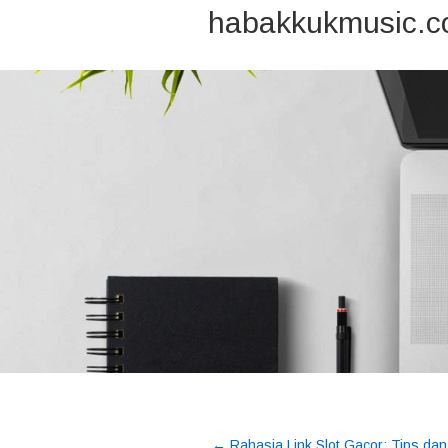
habakkukmusic.
←
Rahasia Link Slot Gacor: Tips dan