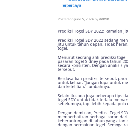
Terpercaya
Prediksi Togel SDY
Posted on
June 5, 2024
by
admin
Prediksi Togel SDY 2022: Ramalan J
Prediksi Togel SDY 2022 sedang men
jitu untuk tahun depan. Tidak heran
togel.
Menurut seorang ahli prediksi toge
pasaran togel Sidney pada tahun 202
secara konsisten. Dengan analisis y
tersebut.
Berdasarkan prediksi tersebut, par
untuk keluar. “Jangan lupa untuk me
dan ketelitian,” tambahnya.
Selain itu, ada juga beberapa tips
togel SDY untuk tidak terlalu memak
sebelumnya, tapi lebih kepada pola
Dengan demikian, Prediksi Togel S
memperhatikan berbagai saran dari
keberuntungan di tahun yang akan da
dengan permainan togel. Semoga ra