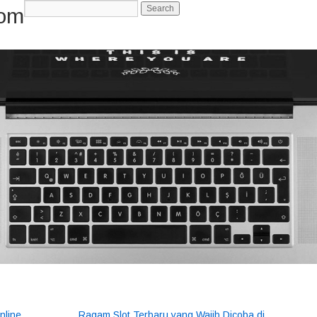
com
-->
nline
Ragam Slot Terbaru yang Wajib Dicoba di