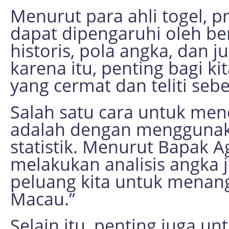
Menurut para ahli togel, pr
dapat dipengaruhi oleh ber
historis, pola angka, dan 
karena itu, penting bagi k
yang cermat dan teliti s
Salah satu cara untuk men
adalah dengan mengguna
statistik. Menurut Bapak 
melakukan analisis angka j
peluang kita untuk menan
Macau.”
Selain itu, penting juga 