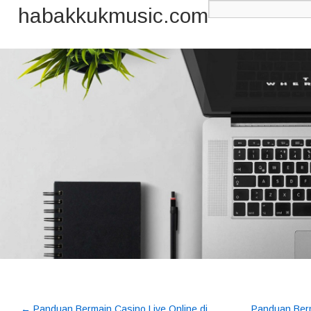
habakkukmusic.com
←
Panduan Bermain Casino Live Online di
Panduan Berm