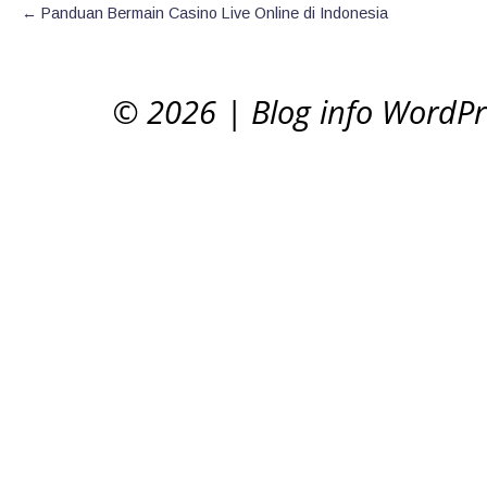
←
Panduan Bermain Casino Live Online di Indonesia
© 2026
|
Blog info WordP