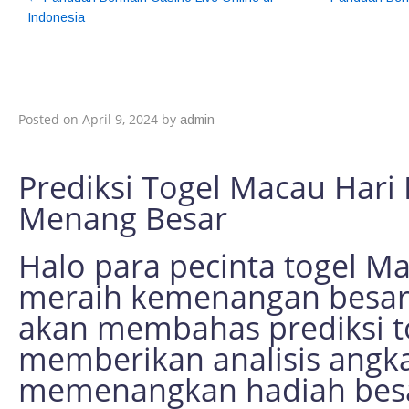
Indonesia
Prediksi Togel Macau
Jitu Untuk Menang 
Posted on
April 9, 2024
by
admin
Prediksi Togel Macau Hari I
Menang Besar
Halo para pecinta togel Ma
meraih kemenangan besar ha
akan membahas prediksi to
memberikan analisis angka
memenangkan hadiah bes