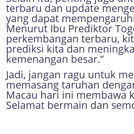
terbaru dan update mengena
yang dapat mempengaruhi h
Menurut Ibu Prediktor Tog
perkembangan terbaru, ki
prediksi kita dan meningk
kemenangan besar.”
Jadi, jangan ragu untuk me
memasang taruhan dengan 
Macau hari ini membawa k
Selamat bermain dan semo