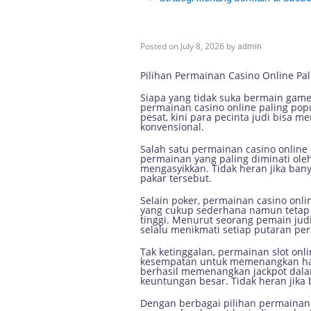
Pilihan Permainan 
Posted on
July 8, 2026
by
admin
Pilihan Permainan Casino Online Pal
Siapa yang tidak suka bermain game 
permainan casino online paling pop
pesat, kini para pecinta judi bisa 
konvensional.
Salah satu permainan casino online 
permainan yang paling diminati ole
mengasyikkan. Tidak heran jika ban
pakar tersebut.
Selain poker, permainan casino onli
yang cukup sederhana namun tetap 
tinggi. Menurut seorang pemain jud
selalu menikmati setiap putaran per
Tak ketinggalan, permainan slot onli
kesempatan untuk memenangkan hadi
berhasil memenangkan jackpot dala
keuntungan besar. Tidak heran jika 
Dengan berbagai pilihan permainan c