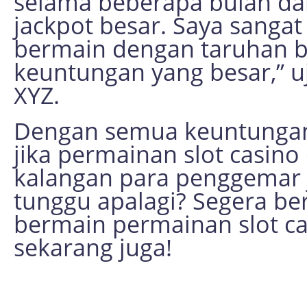
selama beberapa bulan d
jackpot besar. Saya sangat
bermain dengan taruhan 
keuntungan yang besar,” uj
XYZ.
Dengan semua keuntungan 
jika permainan slot casino 
kalangan para penggemar ju
tunggu apalagi? Segera be
bermain permainan slot cas
sekarang juga!