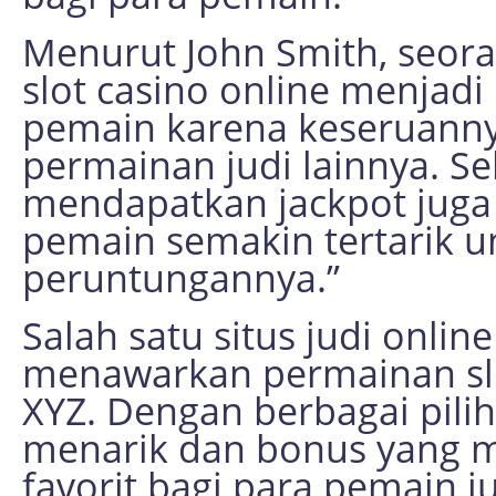
Menurut John Smith, seoran
slot casino online menjadi 
pemain karena keseruannya
permainan judi lainnya. Se
mendapatkan jackpot juga
pemain semakin tertarik 
peruntungannya.”
Salah satu situs judi onlin
menawarkan permainan slot
XYZ. Dengan berbagai pili
menarik dan bonus yang me
favorit bagi para pemain ju