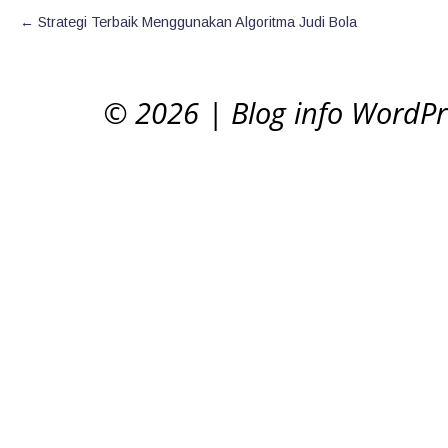
←
Strategi Terbaik Menggunakan Algoritma Judi Bola
© 2026
|
Blog info WordP