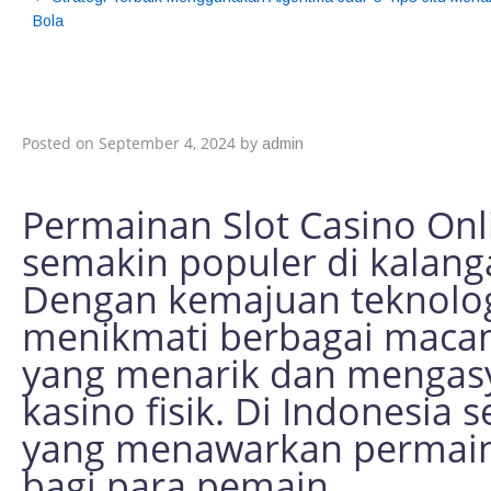
Bola
Permainan Slot Casi
Indonesia
Posted on
September 4, 2024
by
admin
Permainan Slot Casino Onli
semakin populer di kalang
Dengan kemajuan teknologi
menikmati berbagai macam
yang menarik dan mengasy
kasino fisik. Di Indonesia s
yang menawarkan permainan
bagi para pemain.