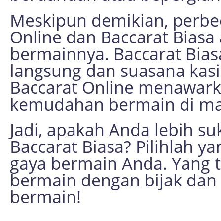
Meskipun demikian, perbe
Online dan Baccarat Bias
bermainnya. Baccarat Bias
langsung dan suasana kasi
Baccarat Online menawar
kemudahan bermain di ma
Jadi, apakah Anda lebih su
Baccarat Biasa? Pilihlah y
gaya bermain Anda. Yang t
bermain dengan bijak dan
bermain!