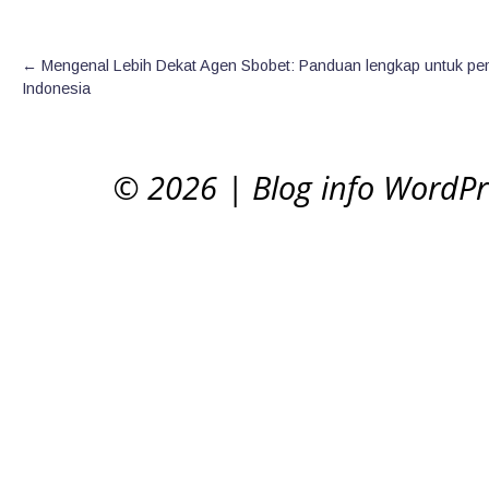
←
Mengenal Lebih Dekat Agen Sbobet: Panduan lengkap untuk pe
Indonesia
© 2026
|
Blog info WordP