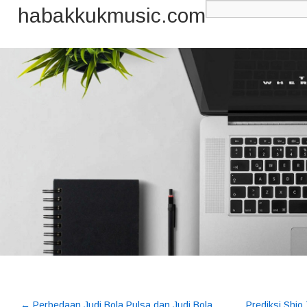
habakkukmusic.com
←
Perbedaan Judi Bola Pulsa dan Judi Bola
Prediksi Shio