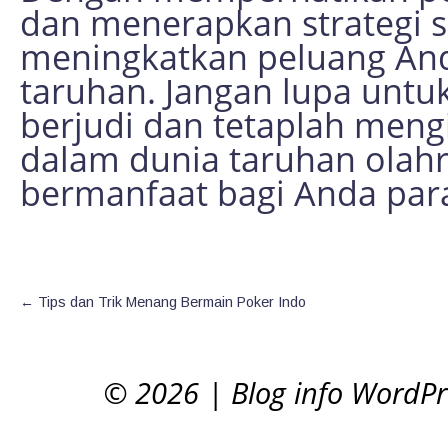
dan menerapkan strategi se
meningkatkan peluang A
taruhan. Jangan lupa untu
berjudi dan tetaplah men
dalam dunia taruhan olahra
bermanfaat bagi Anda par
←
Tips dan Trik Menang Bermain Poker Indo
© 2026
|
Blog info WordP