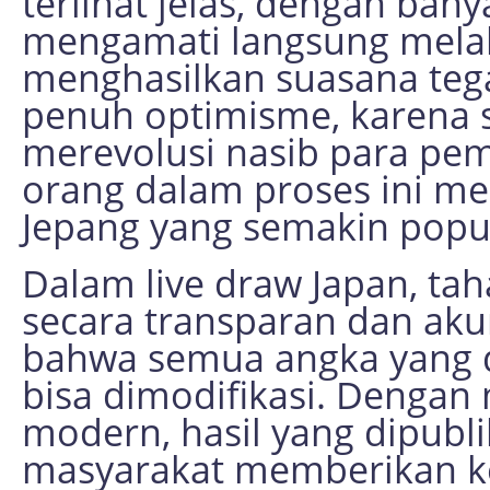
terlihat jelas, dengan ba
mengamati langsung melalu
menghasilkan suasana teg
penuh optimisme, karena s
merevolusi nasib para pem
orang dalam proses ini me
Jepang yang semakin popu
Dalam live draw Japan, ta
secara transparan dan ak
bahwa semua angka yang d
bisa dimodifikasi. Denga
modern, hasil yang dipubl
masyarakat memberikan k