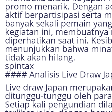
promo menarik. Dengan a
aktif berpartisipasi serta
banyak sekali pemain yang
kegiatan ini, membuatnya 
diperhatikan saat ini. Kesi
menunjukkan bahwa minat
tidak akan hilang.
spintax
#### Analisis Live Draw J
Live draw Japan merupaka
ditunggu-tunggu oleh para
Setiap kali pengundian di