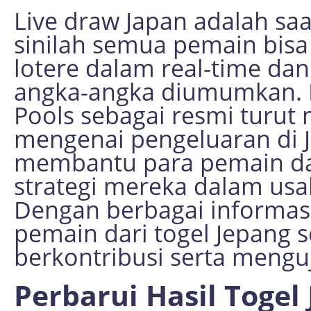
Live draw Japan adalah saa
sinilah semua pemain bisa
lotere dalam real-time da
angka-angka diumumkan. D
Pools sebagai resmi turut
mengenai pengeluaran di J
membantu para pemain da
strategi mereka dalam us
Dengan berbagai informasi
pemain dari togel Jepang
berkontribusi serta mengu
Perbarui Hasil Togel