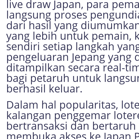
live draw Japan, para pema
langsung proses pengundi
dari hasil yang diumumkan
yang lebih untuk pemain, 
sendiri setiap langkah yang 
pengeluaran Jepang yang d
ditampilkan secara real-
bagi petaruh untuk langs
berhasil keluar.
Dalam hal popularitas, lot
kalangan penggemar lotere
bertransaksi dan bertaruh
membuka akses ke Japan 