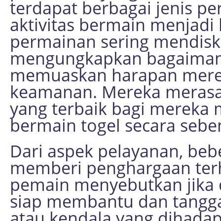
terdapat berbagai jenis 
aktivitas bermain menjadi 
permainan sering mendisku
mengungkapkan bagaimana
memuaskan harapan mereka
keamanan. Mereka merasa j
yang terbaik bagi mereka
bermain togel secara sebe
Dari aspek pelayanan, beb
memberi penghargaan terh
pemain menyebutkan jika c
siap membantu dan tangg
atau kendala yang dihadapi