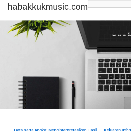
habakkukmusic.com
←
Data serta Angka: Menginterpretasikan Hasil
Keluaran Info