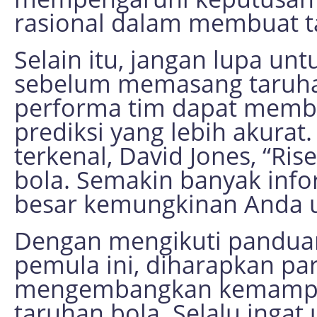
rasional dalam membuat t
Selain itu, jangan lupa unt
sebelum memasang taruhan.
performa tim dapat mem
prediksi yang lebih akurat
terkenal, David Jones, “Ri
bola. Semakin banyak info
besar kemungkinan Anda 
Dengan mengikuti panduan 
pemula ini, diharapkan pa
mengembangkan kemampu
taruhan bola. Selalu inga