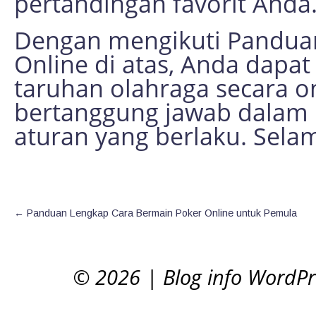
pertandingan favorit Anda
Dengan mengikuti Panduan
Online di atas, Anda dapa
taruhan olahraga secara on
bertanggung jawab dalam 
aturan yang berlaku. Sel
←
Panduan Lengkap Cara Bermain Poker Online untuk Pemula
© 2026
|
Blog info WordP