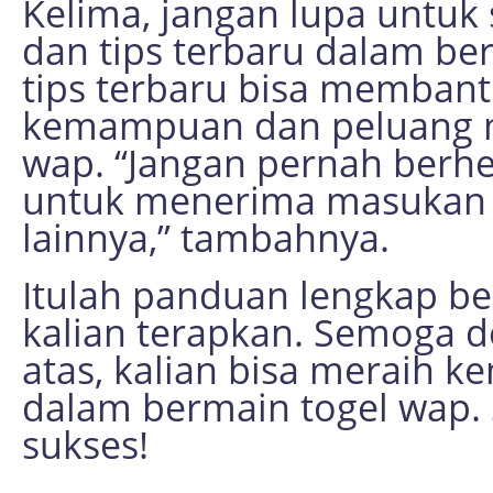
Kelima, jangan lupa untuk
dan tips terbaru dalam be
tips terbaru bisa membant
kemampuan dan peluang m
wap. “Jangan pernah berhen
untuk menerima masukan d
lainnya,” tambahnya.
Itulah panduan lengkap be
kalian terapkan. Semoga 
atas, kalian bisa meraih
dalam bermain togel wap.
sukses!