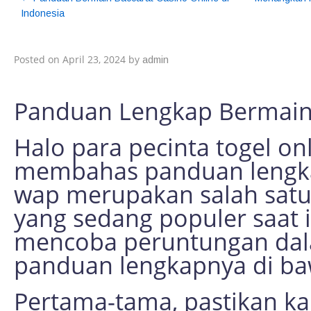
Indonesia
Panduan Lengkap B
Posted on
April 23, 2024
by
admin
Panduan Lengkap Bermain
Halo para pecinta togel onli
membahas panduan lengka
wap merupakan salah satu 
yang sedang populer saat in
mencoba peruntungan dal
panduan lengkapnya di baw
Pertama-tama, pastikan kal