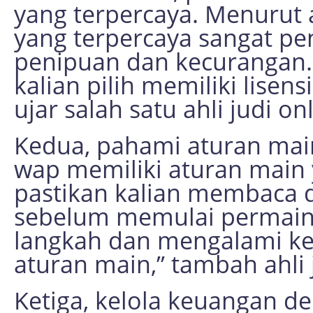
yang terpercaya. Menurut a
yang terpercaya sangat pe
penipuan dan kecurangan. 
kalian pilih memiliki lisens
ujar salah satu ahli judi onl
Kedua, pahami aturan main 
wap memiliki aturan main 
pastikan kalian membaca
sebelum memulai permaina
langkah dan mengalami k
aturan main,” tambah ahli 
Ketiga, kelola keuangan d