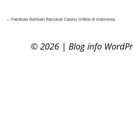
←
Panduan Bermain Baccarat Casino Online di Indonesia
© 2026
|
Blog info WordP