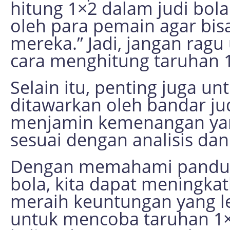
hitung 1×2 dalam judi bola
oleh para pemain agar b
mereka.” Jadi, jangan rag
cara menghitung taruhan 
Selain itu, penting juga 
ditawarkan oleh bandar jud
menjamin kemenangan yang 
sesuai dengan analisis dan 
Dengan memahami panduan
bola, kita dapat meningk
meraih keuntungan yang leb
untuk mencoba taruhan 1×