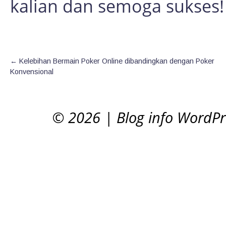
kalian dan semoga sukses!
←
Kelebihan Bermain Poker Online dibandingkan dengan Poker
Konvensional
© 2026
|
Blog info WordP