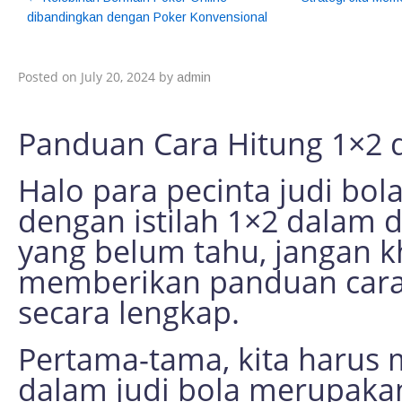
dibandingkan dengan Poker Konvensional
Panduan Cara Hitung
Posted on
July 20, 2024
by
admin
Panduan Cara Hitung 1×2 d
Halo para pecinta judi bol
dengan istilah 1×2 dalam 
yang belum tahu, jangan kh
memberikan panduan cara 
secara lengkap.
Pertama-tama, kita harus
dalam judi bola merupakan