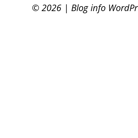
© 2026
|
Blog info WordP