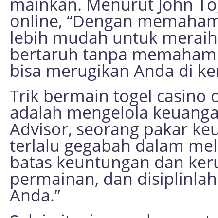
mainkan. Menurut John Toge
online, “Dengan memaham
lebih mudah untuk meraih
bertaruh tanpa memahami 
bisa merugikan Anda di ke
Trik bermain togel casino 
adalah mengelola keuangan
Advisor, seorang pakar ke
terlalu gegabah dalam me
batas keuntungan dan ke
permainan, dan disiplinl
Anda.”