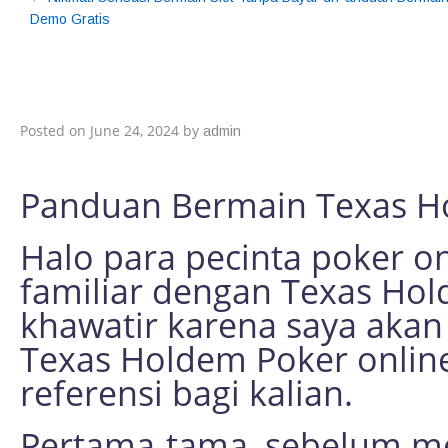
Demo Gratis
Panduan Bermain T
Online Uang Asli
Posted on
June 24, 2024
by
admin
Panduan Bermain Texas Ho
Halo para pecinta poker o
familiar dengan Texas Hol
khawatir karena saya ak
Texas Holdem Poker online
referensi bagi kalian.
Pertama-tama, sebelum me