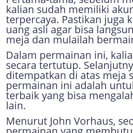
kalian sudah memiliki akun
terpercaya. Pastikan juga 
uang asli agar bisa langsun
meja dan mulailah bermai
Dalam permainan ini, kali
secara tertutup. Selanjutn
ditempatkan di atas meja s
permainan ini adalah untu
terbaik yang bisa mengal
lain.
Menurut John Vorhaus, seo
permainan yang membutuhk